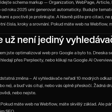
Přidejte schema markup — Organization, WebPage, Article
od roku 2025 umí generovat automaticky. Budujte tematic
ami a poctivě je prolinkujte. A hlavně pište pro citaci, ne 
rétní čísla, kroky a srovnání. Pokud máte web na Webflow, 
 už není jediný vyhledáva
em jste optimalizoval web pro Google a bylo to. Dneska se 
 hledají přes Perplexity, nebo klikají na Google AI Overvie
odstatná změna – AI vyhledávače neřadí 10 modrých odkaz
bo ne), a buď vás citují, nebo vás úplně přeskočí. Žádná dr
ovědi, nebo nejste.
Pokud máte web na Webflow, máte skvělý základ. Ale pár v
kém SEO.