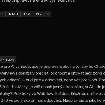
026
8
MINUT
UPDATED:
24.7.2026
RY (TL;DR)
e pro AI vyhledávače je příprava webu na to, aby ho ChatG
verviews dokázaly přečíst, pochopit a citovat jako zdroj 
ch odkazů — buď jste v odpovědi, nebo vás přeskočí. Pod
řeší tři otázky: je váš obsah jasný a konkrétní, ví AI, kdo j
itelný? Prakticky ve Webflow: každou důležitou stránku 
 2–3 větách jako přímou odpovědí. Nadpisy pište jako kon