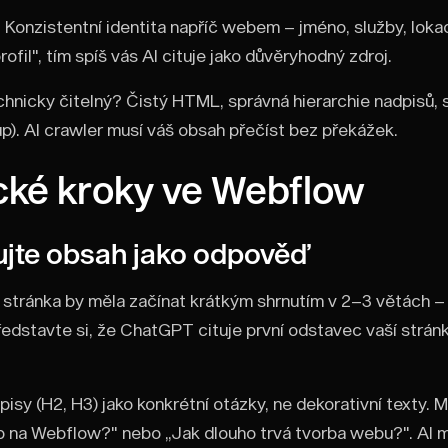
? Konzistentní identita napříč webem – jméno, služby, loka
profil", tím spíš vás AI cituje jako důvěryhodný zdroj.
hnicky čitelný? Čistý HTML, správná hierarchie nadpisů, 
). AI crawler musí váš obsah přečíst bez překážek.
cké kroky ve Webflow
ujte obsah jako odpověď
 stránka by měla začínat krátkým shrnutím v 2–3 větách –
Představte si, že ChatGPT cituje první odstavec vaší strán
isy (H2, H3) jako konkrétní otázky, ne dekorativní texty. M
eb na Webflow?" nebo „Jak dlouho trvá tvorba webu?". AI 