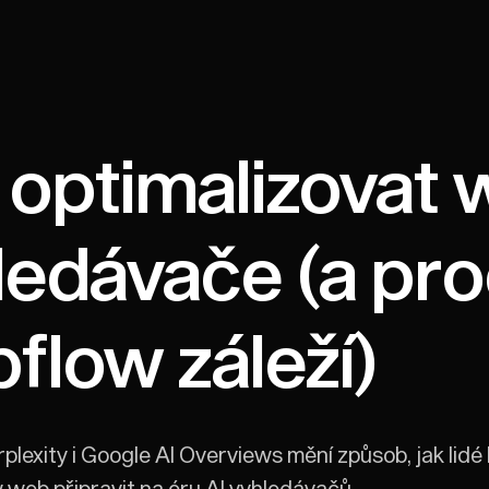
 optimalizovat 
ledávače (a pro
flow záleží)
lexity i Google AI Overviews mění způsob, jak lidé hl
 web připravit na éru AI vyhledávačů.