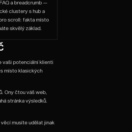
, FAQ a breadcrumb —
ké clustery s hub a
pro scroll: fakta místo
máte skvělý základ.
č
vaši potenciální klienti
ws místo klasických
ů. Ony čtou váš web,
uhá stránka výsledků.
ěcí musíte udělat jinak