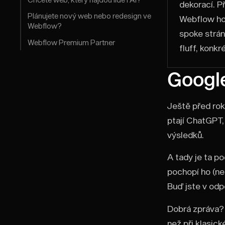
dekorací. 
Plánujete nový web nebo redesign ve
Webflow ho 
Webflow?
spoke stránk
Webflow Premium Partner
fluff, konk
Google
Ještě před rok
ptají ChatGPT,
výsledků.
A tady je ta p
pochopí ho (ne
Buď jste v odp
Dobrá zpráva? 
než při klasic