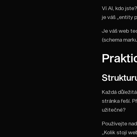
Ví AI, kdo jste
je váš „entity 
Je váš web tec
(schema markup
Prakti
Struktur
Každá důležitá
stránka řeší. 
užitečné?
Používejte nadp
„Kolik stojí w