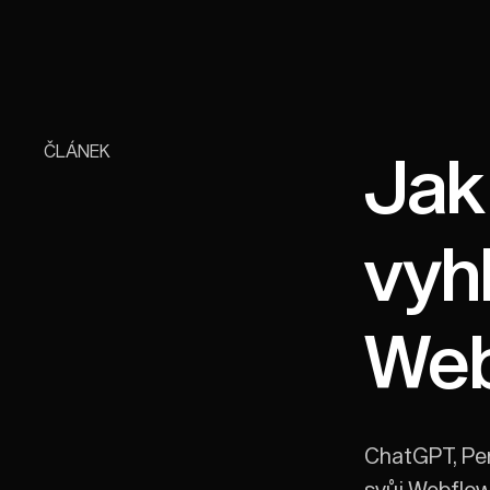
ČLÁNEK
Jak
vyh
Web
ChatGPT, Perp
svůj Webflow