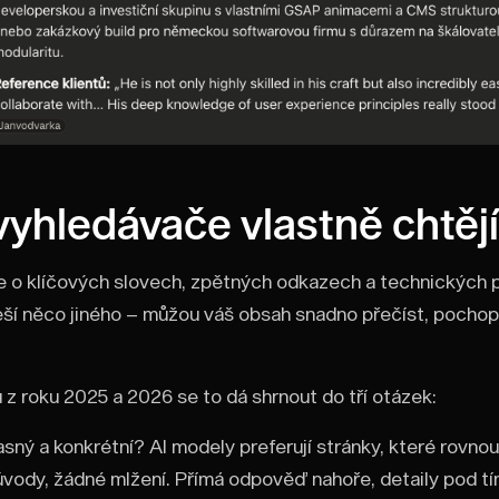
vyhledávače vlastně chtějí
e o klíčových slovech, zpětných odkazech a technických 
ší něco jiného – můžou váš obsah snadno přečíst, pochopit
z roku 2025 a 2026 se to dá shrnout do tří otázek:
asný a konkrétní? AI modely preferují stránky, které rovnou
vody, žádné mlžení. Přímá odpověď nahoře, detaily pod tí