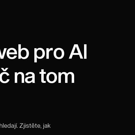
web pro AI
č na tom
edají. Zjistěte, jak