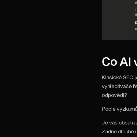
Co AI 
Klasické SEO j
vyhledávače ře
odpovědi?
Podle výzkumů 
Je váš obsah j
Žádné dlouhé ú