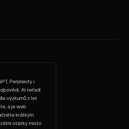
PT, Perplexity i
odpovědi. AI neřadí
le výzkumů z let
ste, a je web
začněte krátkým
krétní otázky místo