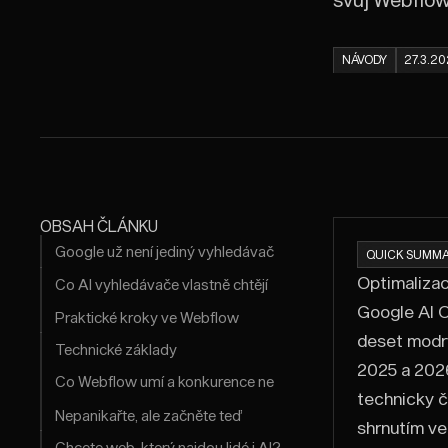
NÁVODY
27.3.2
OBSAH ČLÁNKU
Google už není jediný vyhledávač
QUICK SUMMA
Optimalizac
Co AI vyhledávače vlastně chtějí
Google AI O
Praktické kroky ve Webflow
deset modrý
Technické základy
2025 a 2026 
Co Webflow umí a konkurence ne
technicky č
Nepanikařte, ale začněte teď
shrnutím ve
Chcete web, který najdou lidé i AI?