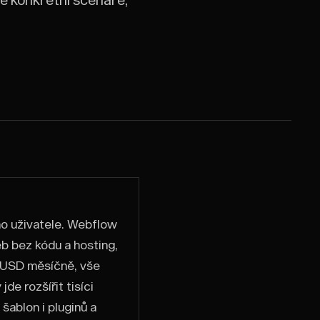
ho uživatele. Webflow
b bez kódu a hosting,
3 USD měsíčně, vše
de rozšířit tisíci
 šablon i pluginů a