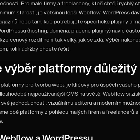
ečnosti. Pro malé firmy a freelancery, kteří chtějí rychlý s
inimum starostí, je většinou lepší Webflow. WordPress dá
agazínů nebo tam, kde potřebujete specifické pluginy a ma
ordPressu (hosting, doména, placené pluginy) navíc čast
kže cenový rozdíl není tak velký, jak se zdá. Výběr nakone
tom, kolik údržby chcete řešit.
e výběr platformy důležitý
platformy pro tvorbu webu je klíčový pro úspěch vašeho 
louhodobě nejpoužívanější CMS na světě, Webflow si získ
y své jednoduchosti, vizuálnímu editoru a moderním možn
me obě platformy z pohledu malých firem a freelancerů a
e.
 Webflow a WordPressu