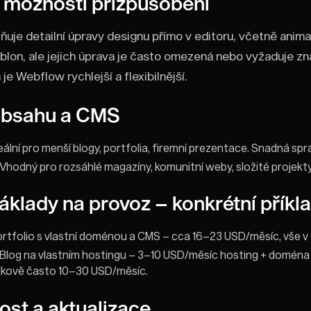
 možnosti přizpůsobení
je detailní úpravy designu přímo v editoru, včetně anima
šablon, ale jejich úprava je často omezená nebo vyžaduje 
 je Webflow rychlejší a flexibilnější.
obsahu a CMS
eální pro menší blogy, portfolia, firemní prezentace. Snadná sprá
Vhodný pro rozsáhlé magazíny, komunitní weby, složité projekty
áklady na provoz – konkrétní příkl
rtfolio s vlastní doménou a CMS – cca 16–23 USD/měsíc, vše v
Blog na vlastním hostingu – 3–10 USD/měsíc hosting + doména 
elkově často 10–30 USD/měsíc.
st a aktualizace