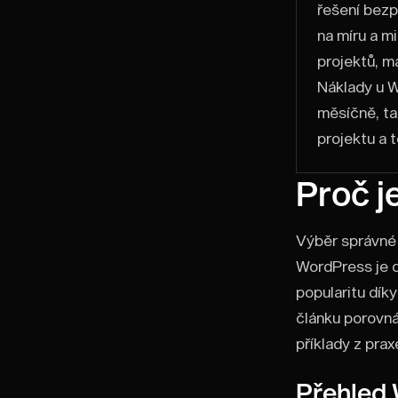
řešení bezp
na míru a m
projektů, m
Náklady u W
měsíčně, ta
projektu a 
Proč j
Výběr správné 
WordPress je d
popularitu dík
článku porovná
příklady z prax
Přehled