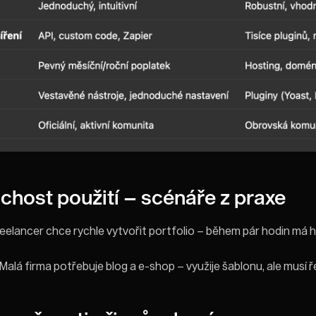
host použití – scénáře z praxe
eelancer chce rychle vytvořit portfolio – během pár hodin má
Malá firma potřebuje blog a e-shop – využije šablonu, ale musí ř