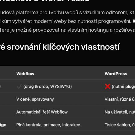
oudová platforma pro tvorbu webů s vizuálním editorem, k
aikům vytvářet moderní weby bez nutnosti programování.
eré je možné provozovat na vlastním hostingu a rozšiřovat 
é srovnání klíčových vlastností