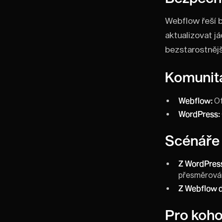
Webflow řeší b
aktualizovat já
bezstarostnějš
Komunit
Webflow:
Of
WordPress:
Scénáře 
Z WordPres
přesměrován
Z Webflow 
Pro koho