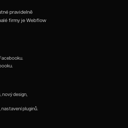
tné pravidelně
 malé firmy je Webflow
a Facebooku.
ebooku.
 nový design,
 nastavení pluginů.