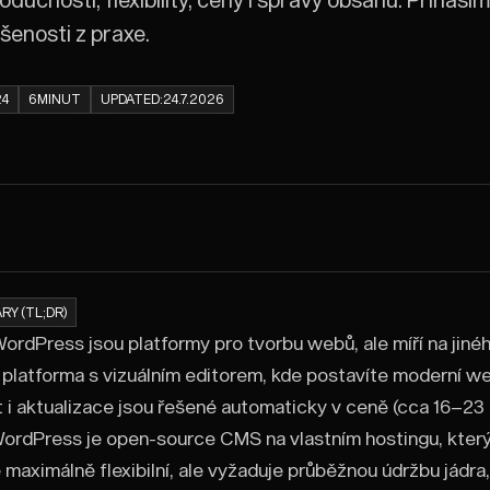
šenosti z praxe.
24
6
MINUT
UPDATED:
24.7.2026
RY (TL;DR)
ordPress jsou platformy pro tvorbu webů, ale míří na jiné
 platforma s vizuálním editorem, kde postavíte moderní we
i aktualizace jsou řešené automaticky v ceně (cca 16–2
WordPress je open-source CMS na vlastním hostingu, který j
 maximálně flexibilní, ale vyžaduje průběžnou údržbu jádra,