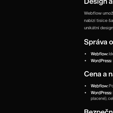
Design a
Webflow umožňu
nabízí tisíce 
unikátní design
Správa 
Webflow:
Id
WordPress:
Cena a n
Webflow:
Po
WordPress:
placené), c
Bezpečno