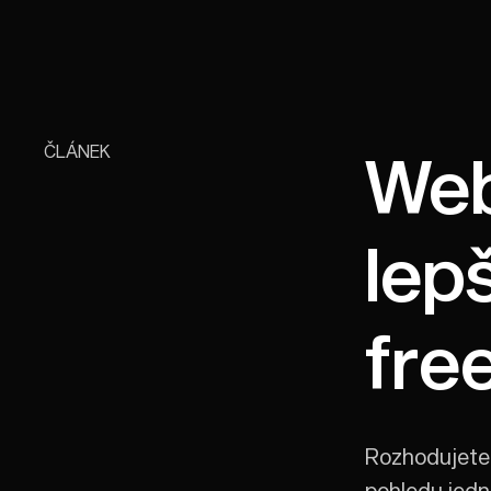
ČLÁNEK
Web
lepš
fre
Rozhodujete
pohledu jedno