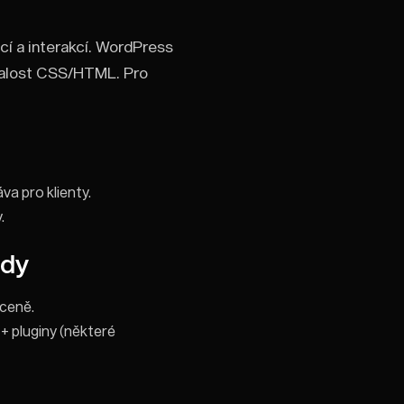
cí a interakcí. WordPress
znalost CSS/HTML. Pro
va pro klienty.
.
ady
 ceně.
+ pluginy (některé