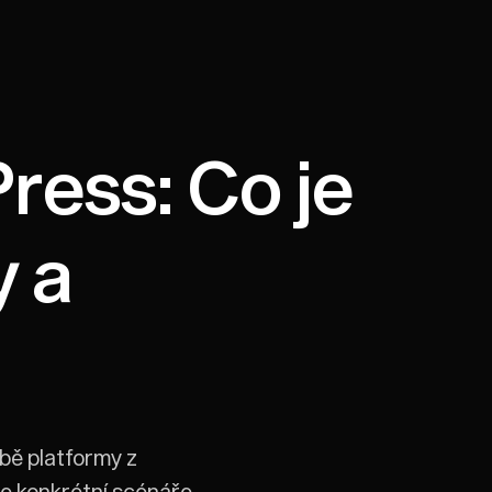
ress: Co je
y a
ě platformy z
me konkrétní scénáře,