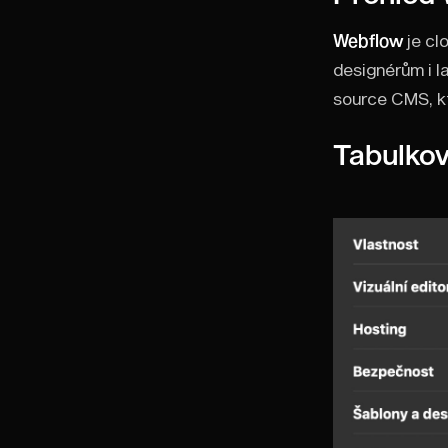
Webflow
je cl
designérům i l
source CMS, kt
Tabulkov