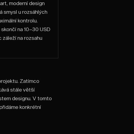
tart, moderní design
vá smysl u rozsáhlých
ximální kontrolu.
o skončí na 10–30 USD
c záleží na rozsahu
projektu. Zatímco
ává stále větší
ostem designu. V tomto
 přidáme konkrétní