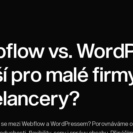
flow vs. WordP
í pro malé firm
elancery?
 se mezi Webflow a WordPressem? Porovnáváme ob
duchosti, flexibility, ceny i správy obsahu. Přináší