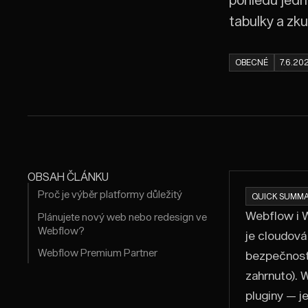
tabulky a zku
OBECNÉ
7.6.20
OBSAH ČLÁNKU
Proč je výběr platformy důležitý
QUICK SUMMA
Webflow i W
Plánujete nový web nebo redesign ve
Webflow?
je cloudová
Webflow Premium Partner
bezpečnost 
zahrnuto). 
pluginy — je